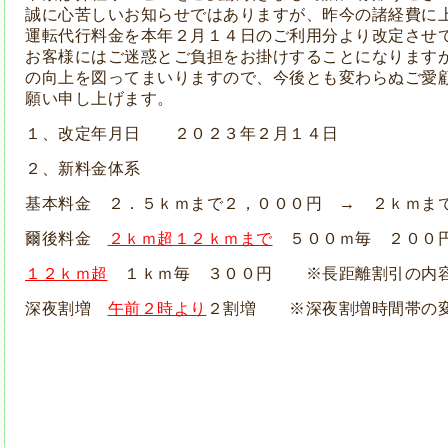
誠に心苦しいお知らせではありますが、昨今の諸経費に
運転代行料金を本年２月１４日のご利用分より改定させ
お客様にはご迷惑とご負担をお掛けすることになります
の向上を図ってまいりますので、今後とも変わらぬご愛
願い申し上げます。
１、改定年月日 ２０２３年２月１４日
２、新料金体系
基本料金 ２．５ｋｍまで２，０００円 → ２ｋｍま
爾後料金
２ｋｍ超１２ｋｍまで
５００ｍ毎 ２００
１２ｋｍ超
１ｋｍ毎 ３００円 ※長距離割引の内
深夜割増
午前２時より
２割増 ※深夜割増時間帯の