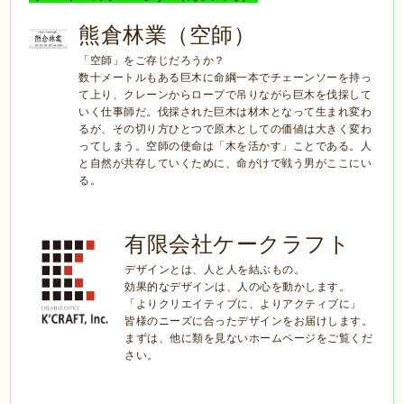
熊倉林業（空師）
「空師」をご存じだろうか？
数十メートルもある巨木に命綱一本でチェーンソーを持っ
て上り、クレーンからロープで吊りながら巨木を伐採して
いく仕事師だ。伐採された巨木は材木となって生まれ変わ
るが、その切り方ひとつで原木としての価値は大きく変わ
ってしまう。空師の使命は「木を活かす」ことである。人
と自然が共存していくために、命がけで戦う男がここにい
る。
有限会社ケークラフト
デザインとは、人と人を結ぶもの。
効果的なデザインは、人の心を動かします。
「よりクリエイティブに、よりアクティブに」
皆様のニーズに合ったデザインをお届けします。
まずは、他に類を見ないホームページをご覧くだ
さい。