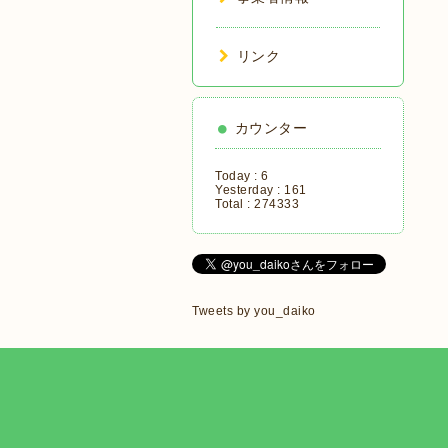
リンク
カウンター
Today :
6
Yesterday :
161
Total :
274333
Tweets by you_daiko