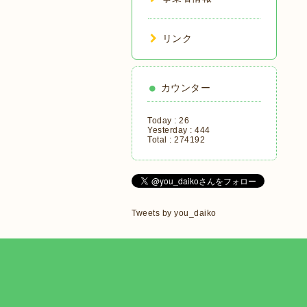
リンク
カウンター
Today :
26
Yesterday :
444
Total :
274192
Tweets by you_daiko